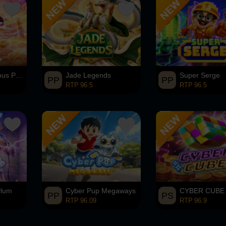
Gates of Olympus POP
Jade Legends
Super Serge
PP
PP
RTP
96.5
RTP
96.5
ylum
Cyber Pup Megaways
CYBER CUBE
PP
PS
RTP
96.09
RTP
96.9