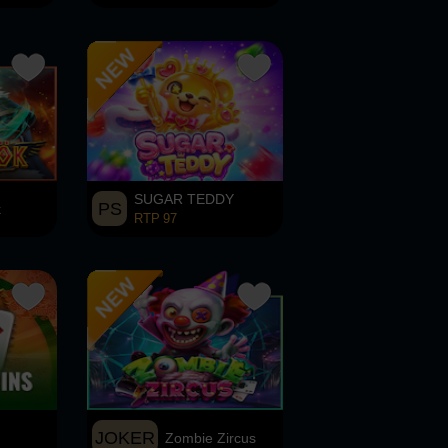
SUGAR TEDDY
PS
k
RTP
97
JOKER
Zombie Zircus