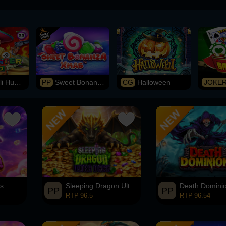
Chilli Hunter Bingo
PP
Sweet Bonanza Xmas
CG
Halloween
JOKE
rs
Sleeping Dragon Ultra Dark
Death Domini
PP
PP
RTP
96.5
RTP
96.54