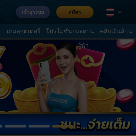
เข้าสู่ระบบ
สมัคร
เกมลอตเตอรี่
โปรโมชัน
กระดาน
คลับเงินล้าน
ผู้นำ