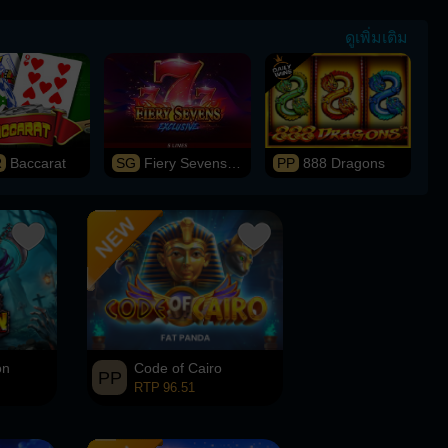
ดูเพิ่มเติม
R
Baccarat
SG
Fiery Sevens Exclusive
PP
888 Dragons
on
Code of Cairo
PP
RTP
96.51