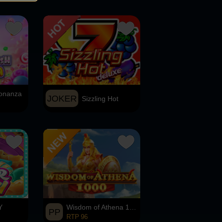
onanza
JOKER
Sizzling Hot
Y
Wisdom of Athena 1000
PP
RTP
96