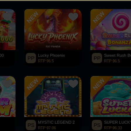
00
Lucky Phoenix
Sweet Rush B
PP
PP
RTP
96.5
RTP
96.5
MYSTIC LEGEND 2
SUPER LUCK
PS
PS
RTP
97.06
RTP
96.33