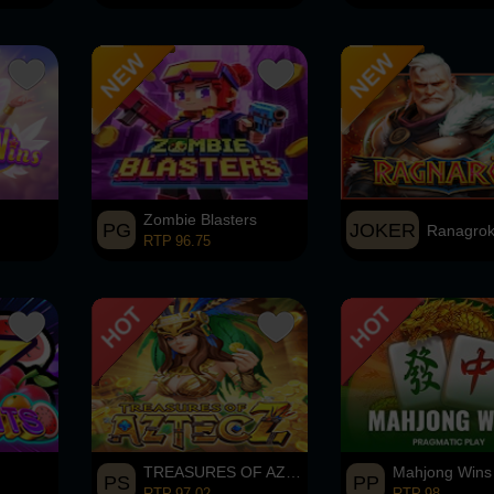
Zombie Blasters
PG
JOKER
Ranagro
RTP
96.75
TREASURES OF AZTEC Z
Mahjong Wins
PS
PP
RTP
97.02
RTP
98