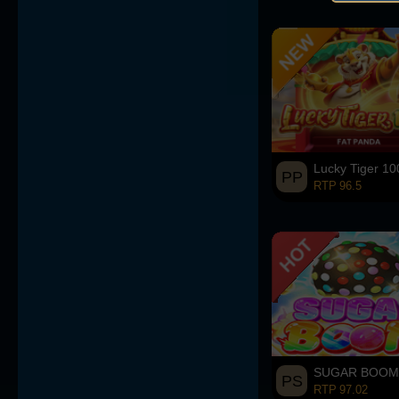
Lucky Tiger 10
PP
RTP
96.5
SUGAR BOOM
PS
RTP
97.02