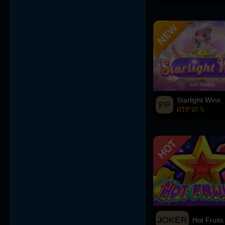
Starlight Wins
PP
RTP
97.5
JOKER
Hot Fruits