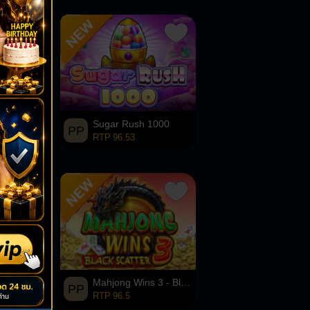
DDY
Sugar Rush 1000
PP
RTP
96.53
 2
Mahjong Wins 3 - Black Scatter
PP
RTP
96.5