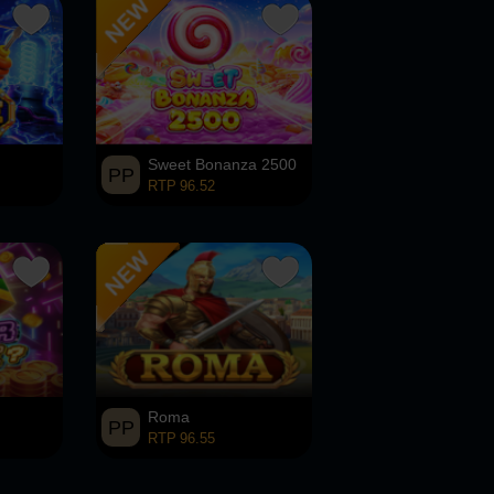
Sweet Bonanza 2500
PP
RTP
96.52
Roma
PP
RTP
96.55